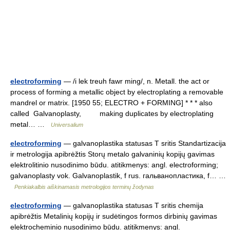
electroforming
— /i lek treuh fawr ming/, n. Metall. the act or
process of forming a metallic object by electroplating a removable
mandrel or matrix. [1950 55; ELECTRO + FORMING] * * * also
called Galvanoplasty, making duplicates by electroplating
metal… …
Universalium
electroforming
— galvanoplastika statusas T sritis Standartizacija
ir metrologija apibrėžtis Storų metalo galvaninių kopijų gavimas
elektrolitinio nusodinimo būdu. atitikmenys: angl. electroforming;
galvanoplasty vok. Galvanoplastik, f rus. гальванопластика, f… …
Penkiakalbis aiškinamasis metrologijos terminų žodynas
electroforming
— galvanoplastika statusas T sritis chemija
apibrėžtis Metalinių kopijų ir sudėtingos formos dirbinių gavimas
elektrocheminio nusodinimo būdu. atitikmenys: angl.