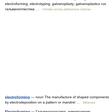
electroforming; electrotyping; galvanoplasty; galvanoplastics rus.
гальванопластика …
Chemijos terminų aiškinamasis žodynas
electroforming
— noun The manufacture of shaped components
by electrodeposition on a pattern or mandrel …
Wiktionary
Electroforming
— Гальванопластика, электротипия;