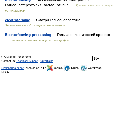
Гальваностереотипия, гальванотипия …
Краткий толковый словарь
по полиграфии
electroforming
— Смотри Гальванопластика …
Энциклопедический словарь по металлургии
Electroforming processing
— Гальванопластический процесс
…
Краткий толковый словарь по полиграфии
© Academic, 2000-2026
18+
Contact us:
Technical Support
,
Advertising
Dictionaries export
, created on PHP,
Joomla,
Drupal,
WordPress,
MODx.