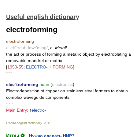
Useful english dictionary
electroforming
electroforming
/i lek"treuh fawr'ming/
,
n. Metall.
the act or process of forming a metallic object by electroplating a
removable mandrel or matrix.
[
1950-55;
ELECTRO-
+ FORMING
]
* * *
elecˈtroforming
noun
(
electronics
)
Electrodeposition of copper on stainless steel formers to obtain
complex waveguide components
• • •
Main Entry:
↑
electro-
Useful english dictionary
.
2012
.
Игры ⚽
Нужно сделать НИР?