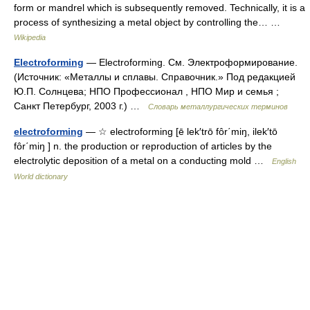
form or mandrel which is subsequently removed. Technically, it is a
process of synthesizing a metal object by controlling the… …
Wikipedia
Electroforming
— Electroforming. См. Электроформирование.
(Источник: «Металлы и сплавы. Справочник.» Под редакцией
Ю.П. Солнцева; НПО Профессионал , НПО Мир и семья ;
Санкт Петербург, 2003 г.) …
Словарь металлургических терминов
electroforming
— ☆ electroforming [ē lek′trō fôr΄miŋ, ilek′tō
fôr΄miŋ ] n. the production or reproduction of articles by the
electrolytic deposition of a metal on a conducting mold …
English
World dictionary